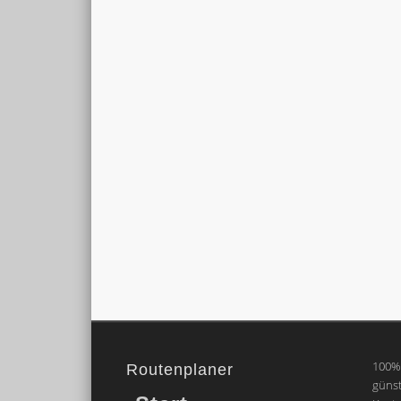
100% 
Routenplaner
günst