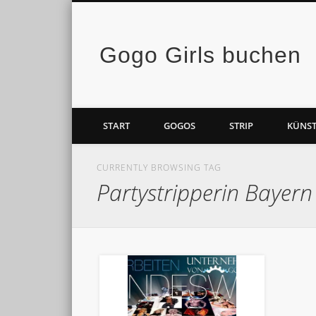
Gogo Girls buchen
Facebook
Vimeo
START
GOGOS
STRIP
KÜNST
CURRENTLY BROWSING TAG
Partystripperin Bayer