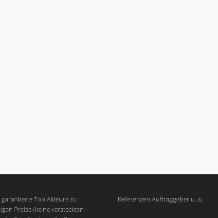
garantierte Top Akteure zu
Referenzen Auftraggeber u. a.:
igen Preise (keine versteckten