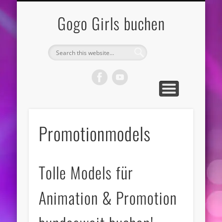
DATENSCHUTZ
IMPRESSUM
REGIONEN
KÜNSTLER
ANGEBOT
KONTAKT
VIDEOS
GOGOS
START
STRIP
Gogo Girls buchen
Promotionmodels
Tolle Models für
Animation & Promotion