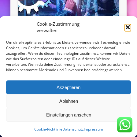
Cookie-Zustimmung
verwalten
Gogo Tänzerinnen Schleswig-
Um dir ein optimales Erlebnis zu bieten, verwenden wir Technologien wie
Cookies, um Geräteinformationen zu speichern und/oder darauf
Holstein
zuzugreifen. Wenn du diesen Technologien zustimmst, können wir Daten
wie das Surfverhalten oder eindeutige IDs auf dieser Website
verarbeiten. Wenn du deine Zustimmung nicht erteilst oder zurückziehst,
Gogo Girls in Schleswig-Holstein buchen für
können bestimmte Merkmale und Funktionen beeinträchtigt werden.
Events und Diskotheken! Sie sind auf der Suche
nach Gogotänzerinnen in Schleswig-Holstein? Es
werden Gogos gesucht …
Akzeptieren
Ablehnen
© 2016 - agentur-gogofabrik.com
Einstellungen ansehen
Powered by
Pinboard Theme
and
WordPress
Copy Protected by
Chetan
's
WP-Copyprotect
.
Cookie-Richtlinie
Datenschutz
Impressum