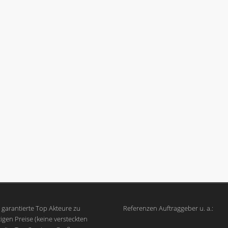
garantierte Top Akteure zu
Referenzen Auftraggeber u. a.:
igen Preise (keine versteckten