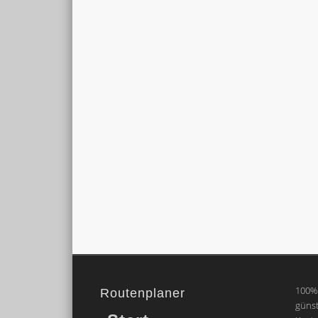
100% 
Routenplaner
günst