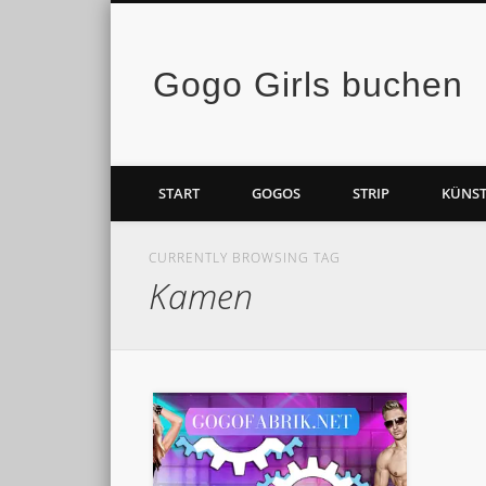
Gogo Girls buchen
Facebook
Vimeo
START
GOGOS
STRIP
KÜNST
CURRENTLY BROWSING TAG
Kamen