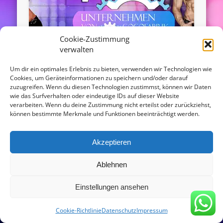
Cookie-Zustimmung
verwalten
Gogos buchen in Hessen
Um dir ein optimales Erlebnis zu bieten, verwenden wir Technologien wie
Cookies, um Geräteinformationen zu speichern und/oder darauf
zuzugreifen. Wenn du diesen Technologien zustimmst, können wir Daten
In unserer Agentur für Gogo Boys und Gogo Girls
wie das Surfverhalten oder eindeutige IDs auf dieser Website
haben Sie eine gigantische Auswahl aus Gogos
verarbeiten. Wenn du deine Zustimmung nicht erteilst oder zurückziehst,
für ganz Hessen! Sie suchen eine …
können bestimmte Merkmale und Funktionen beeinträchtigt werden.
Akzeptieren
© 2016 - agentur-gogofabrik.com
Powered by
Pinboard Theme
and
WordPress
Ablehnen
Copy Protected by
Chetan
's
WP-Copyprotect
.
Einstellungen ansehen
Cookie-Richtlinie
Datenschutz
Impressum