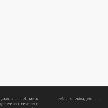
garantierte Top Akteure zu
Referenzen Auftraggeber u. a.:
igen Preise (keine versteckten