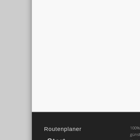
100% 
Routenplaner
günst