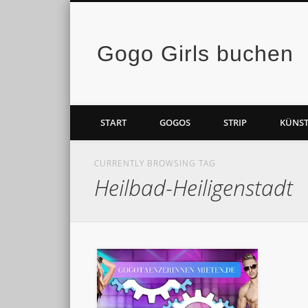
Gogo Girls buchen
Facebook
Vimeo
START
GOGOS
STRIP
KÜNST
CURRENTLY BROWSING TAG
Heilbad-Heiligenstadt