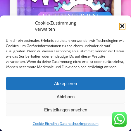
Cookie-Zustimmung
verwalten
Gogo Girls buchen in Baden-
Um dir ein optimales Erlebnis zu bieten, verwenden wir Technologien wie
Cookies, um Geräteinformationen zu speichern und/oder darauf
Württemberg
zuzugreifen. Wenn du diesen Technologien zustimmst, können wir Daten
wie das Surfverhalten oder eindeutige IDs auf dieser Website
verarbeiten. Wenn du deine Zustimmung nicht erteilst oder zurückziehst,
Gogo Girls aus Baden-Württemberg buchen
können bestimmte Merkmale und Funktionen beeinträchtigt werden.
Unsere sexy Gogo Girls, Gogo Boys, oben ohne
Kellnerinnen und Partystripperinnen aus Baden-
Württemberg finden Sie mit allen …
Akzeptieren
Ablehnen
© 2016 - agentur-gogofabrik.com
Einstellungen ansehen
Powered by
Pinboard Theme
and
WordPress
Copy Protected by
Chetan
's
WP-Copyprotect
.
Cookie-Richtlinie
Datenschutz
Impressum