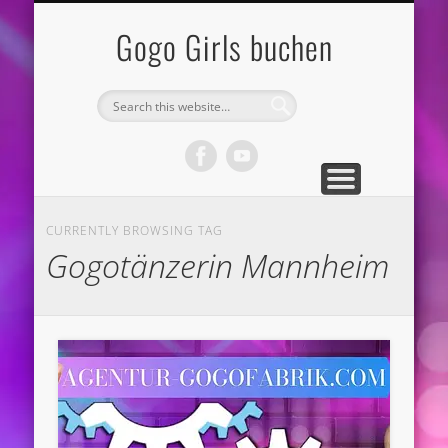
DATENSCHUTZ
IMPRESSUM
REGIONEN
KÜNSTLER
ANGEBOT
KONTAKT
VIDEOS
GOGOS
START
STRIP
Gogo Girls buchen
CURRENTLY BROWSING TAG
Gogotänzerin Mannheim