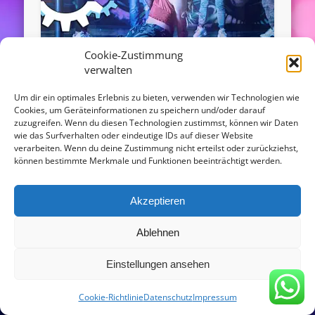
Cookie-Zustimmung
verwalten
Gogo Tänzerinnen Schleswig-
Um dir ein optimales Erlebnis zu bieten, verwenden wir Technologien wie
Cookies, um Geräteinformationen zu speichern und/oder darauf
Holstein
zuzugreifen. Wenn du diesen Technologien zustimmst, können wir Daten
wie das Surfverhalten oder eindeutige IDs auf dieser Website
verarbeiten. Wenn du deine Zustimmung nicht erteilst oder zurückziehst,
Gogo Girls in Schleswig-Holstein buchen für
können bestimmte Merkmale und Funktionen beeinträchtigt werden.
Events und Diskotheken! Sie sind auf der Suche
nach Gogotänzerinnen in Schleswig-Holstein? Es
werden Gogos gesucht …
Akzeptieren
Ablehnen
© 2016 - agentur-gogofabrik.com
Einstellungen ansehen
Powered by
Pinboard Theme
and
WordPress
Copy Protected by
Chetan
's
WP-Copyprotect
.
Cookie-Richtlinie
Datenschutz
Impressum