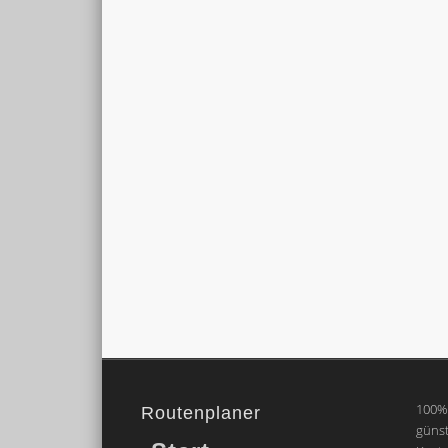
100% 
Routenplaner
günst