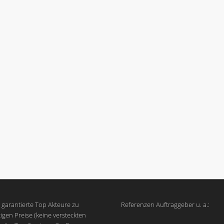
garantierte Top Akteure zu
Referenzen Auftraggeber u. a.:
igen Preise (keine versteckten