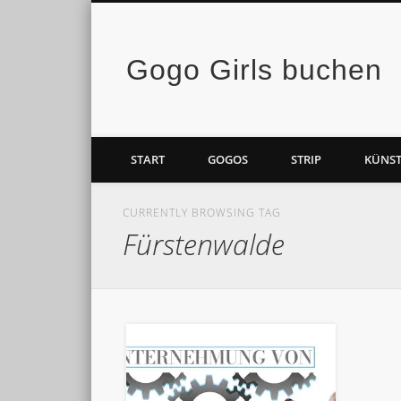
Gogo Girls buchen
Facebook
Vimeo
START
GOGOS
STRIP
KÜNST
CURRENTLY BROWSING TAG
Fürstenwalde