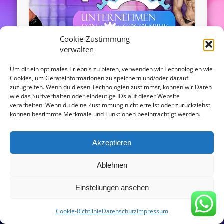
Cookie-Zustimmung
verwalten
Gogo Girls Sachsen-Anhalt
Um dir ein optimales Erlebnis zu bieten, verwenden wir Technologien wie
Cookies, um Geräteinformationen zu speichern und/oder darauf
zuzugreifen. Wenn du diesen Technologien zustimmst, können wir Daten
In unserer Gogodance Agentur können Sie tolle
wie das Surfverhalten oder eindeutige IDs auf dieser Website
Gogo Girls für Sachsen-Anhalt buchen! Unsere
verarbeiten. Wenn du deine Zustimmung nicht erteilst oder zurückziehst,
Gogo Event Agentur arbeitet professionell im
können bestimmte Merkmale und Funktionen beeinträchtigt werden.
Bereich der Gogo …
Akzeptieren
© 2016 - agentur-gogofabrik.com
Ablehnen
Powered by
Pinboard Theme
and
WordPress
Einstellungen ansehen
Copy Protected by
Chetan
's
WP-Copyprotect
.
Cookie-Richtlinie
Datenschutz
Impressum