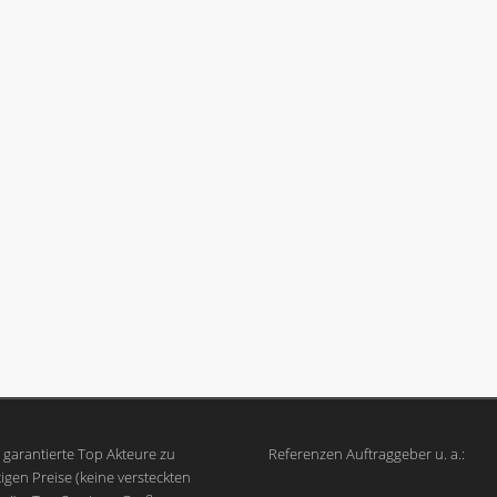
garantierte Top Akteure zu
Referenzen Auftraggeber u. a.:
igen Preise (keine versteckten