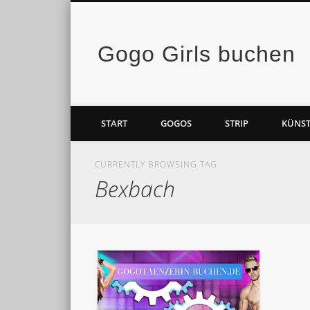
Gogo Girls buchen
Facebook
Vimeo
START
GOGOS
STRIP
KÜNST
CURRENTLY BROWSING TAG
Bexbach