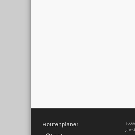
100% 
Routenplaner
günst