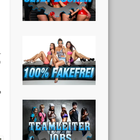
r
u
n