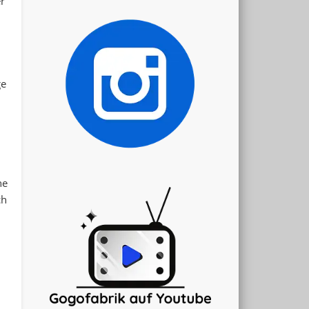
er
ge
m
he
ch