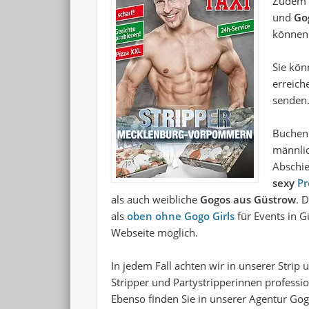
Zudem f
und
Go
können
Sie kön
erreich
senden
Buchen 
männlic
Abschie
sexy
Pr
als auch weibliche
Gogos aus Güstrow
. 
als
oben ohne Gogo Girls
für Events in G
Webseite möglich.
In jedem Fall achten wir in unserer
Strip 
Stripper und Partystripperinnen
professio
Ebenso finden Sie in unserer Agentur Go