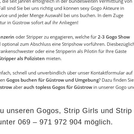
 die seit Jahren erfolgreich in der bundesweiten Vermittlung von
Fall sind Sie bei uns richtig und können sexy Gogo Akteure in
vice und jeder Menge
Auswahl
bei uns buchen. In dem Zuge
tur in Güstrow
sofort auf ihr Anliegen!
nzerin
oder Stripper zu engagieren, welche für
2-3 Gogo Show
optional zum Abschluss eine Stripshow vorführen. Diesbezüglic
Krankenschwester oder eine Stripperin als Pilotin für Ihre Gäste
Stripper als Polizisten
mieten.
fach, schnell und unverbindlich über unser Kontaktformular auf
ten
Gogos buchen für Güstrow und Umgebung
? Dazu finden Sie
üstrow
aber
auch topless Gogos für Güstrow
in unserer
Gogo un
 unseren Gogos, Strip Girls und Strip
unter 069 – 971 972 904 möglich.