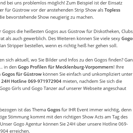
sind bei uns problemlos möglich! Zum Beispiel ist der Einsatz
er für Güstrow vor der anstehenden Strip Show als
Topless
ie bevorstehende Show neugierig zu machen.
ür Gogos die heißesten
Gogos aus Güstrow für
Diskotheken, Clubs
vat als auch gewerblich. Des Weiteren können Sie viele sexy
Gogo
n Stripper bestellen, wenn es richtig heiß her gehen soll.
gen sich aktuell, wo Sie Bilder und Infos zu den Gogos finden? Gan
… in den
Gogo Profilen für Mecklenburg-Vorpommern
! Ihre
h
Gogos für
Güstrow
können Sie einfach und unkompliziert unter
r
24H Hotline 069-971972904
mieten, nachdem Sie sich die
Gogo Girls und Gogo Tänzer auf unserer Webseite angeschaut
bezogen ist das Thema
Gogos
für IHR Event immer wichtig, denn
htige Stimmung kommt mit den richtigen Show Acts am Tag des
 Unser
Gogo Agentur
können Sie 24H über unsere
Hotline 069-
2904
erreichen.