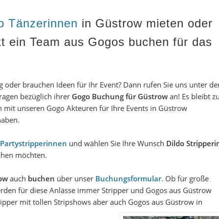
 Tänzerinnen
in Güstrow mieten
oder
kt ein Team aus Gogos buchen für das
oder brauchen Ideen für ihr Event? Dann rufen Sie uns unter de
Fragen bezüglich ihrer
Gogo Buchung
für Güstrow
an! Es bleibt z
en mit unseren Gogo Akteuren für Ihre Events in Güstrow
haben.
 Partystripperinnen
und wählen Sie Ihre Wunsch
Dildo Stripperi
uchen möchten.
row
auch
buchen
über unser
Buchungsformular
. Ob für große
erden für diese Anlässe immer
Stripper und Gogos aus Güstrow
ripper mit tollen Stripshows
aber auch
Gogos aus Güstrow
in