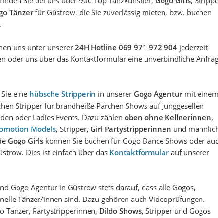
inden Sie bei uns über 900 Top Tanzkünstler,
Gogo Girls
, Stripp
go Tänzer
für Güstrow, die Sie zuverlässig mieten, bzw. buchen
.
nen uns unter unserer
24H Hotline 069 971 972 904
jederzeit
en oder uns über das Kontaktformular eine unverbindliche Anfra
.
Sie eine
hübsche Stripperin
in unserer
Gogo Agentur
mit eine
hen Stripper für brandheiße Pärchen Shows auf Junggesellen
den oder Ladies Events. Dazu zählen
oben ohne Kellnerinnen,
omotion Models
, Stripper,
Girl
Partystripperinnen
und männlic
Die
Gogo Girls
können Sie buchen für Gogo Dance Shows oder au
üstrow. Dies ist einfach über das
Kontaktformular
auf unserer
und Gogo Agentur in Güstrow
stets darauf, dass alle
Gogos,
nelle Tänzer/innen sind. Dazu gehören auch Videoprüfungen.
go Tänzer,
Partystripperinnen
,
Dildo Shows
,
Stripper
und
Gogos