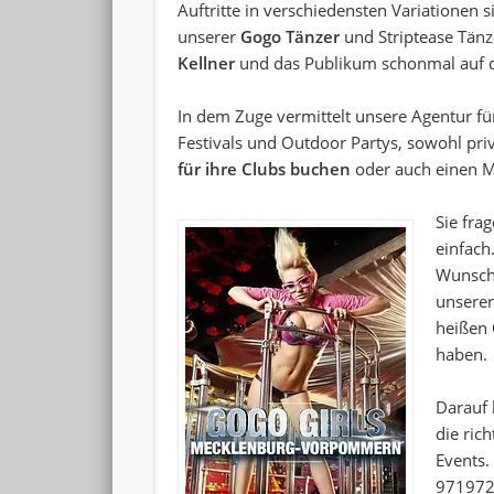
Auftritte in verschiedensten Variationen 
unserer
Gogo Tänzer
und Striptease Tänz
Kellner
und das Publikum schonmal auf d
In dem Zuge vermittelt unsere Agentur f
Festivals und Outdoor Partys, sowohl pri
für ihre Clubs buchen
oder auch einen Ma
Sie fra
einfach
Wunsc
unsere
heißen 
haben.
Darauf 
die ric
Events.
97197