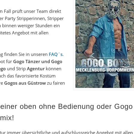
m Fall prüft unser Team direkt
der
Party Stripperinnen
,
Stripper
n binnen weniger Stunden ein
tetes Angebot mit allen
g finden Sie in unseren
FAQ´s
.
bot für
Gogo Tänzer und Gogo
ogo
und
Strip
Agentur
können
ch das favorisierte Kostüm
re
Gogos aus Güstrow
zu fairen
 einer oben ohne Bedienung oder Gogo
mix!
tur immer übersichtliche und aufschlussreiche Angebot mit allen