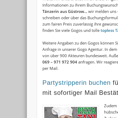
Informationen zu ihrem Buchungswunsch. 
Tänzerin aus Güstrow…
wir melden uns s
schreiben oder über das Buchungsformula
zum fairen Preis zuverlässig ihre gewüns
finden Sie viele
Gogos
und tolle
topless 
Weitere Angaben zu den Gogos können Si
Anfrage in unserer Gogo Agentur. In dem
von über 900 Akteuren bundesweit. Auß
069 – 971 972 904
anfragen. Wir reagier
per Mail.
Partystripperin buchen
fü
mit sofortiger Mail Best
Zudem k
hübsche