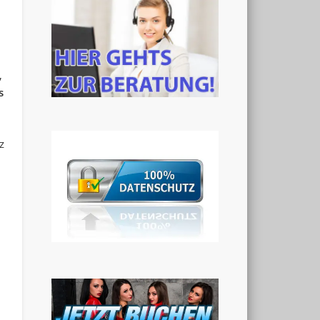
,
s
z